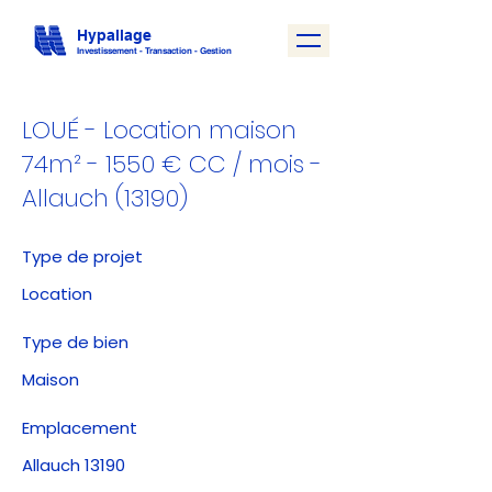
Hypallage
Investissemen
t - Transaction - Gesti
on
LOUÉ - Location maison
74m² - 1550 € CC / mois -
Allauch (13190)
Type de projet
Location
Type de bien
Maison
Emplacement
Allauch 13190